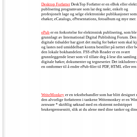
Desktop Forfatter
DeskTop Forfatter er en eBok eller elek
publisering programvare som lar deg raskt, enkelt og
profesjonelt lage og selge elektroniske publikasjoner som
ebøker, eCatalogs, ePresentations, fotoalbum og mye mer.
ePub
er en forkortelse for elektronisk publisering, som ble
grunnlagt av International Digital Publishing Forum. Den
digitale tidsalder har gjort det mulig for bøker som skal k
og lastes ned umiddelbart kontra bestiller på nettet eller 
den lokale bokhandelen. FSS ePub Reader er en svært
grunnleggende leser som vil tillate deg å lese din samling
digitale bøker, dokumenter og tegneserier. Det inkluderer
en omformer til å endre ePub-filer til PDF, HTML eller ren
WriteMonkey
er en tekstbehandler som har blitt designet
den alvorlige forfatteren i tankene.Writemonkey er en W
zenware * skriftlig søknad med en ekstremt nedstrippet
brukergrensesnitt, slik at du alene med dine tanker og din