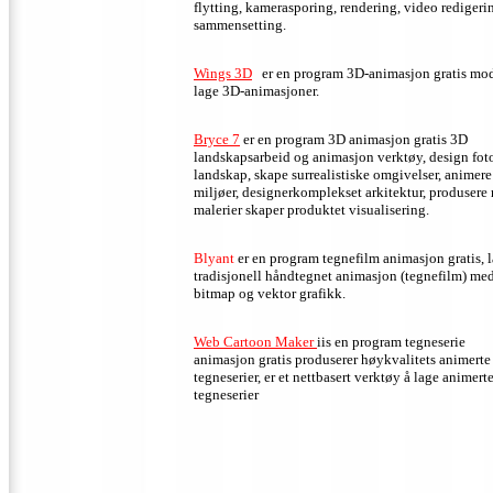
flytting, kamerasporing, rendering, video redigeri
sammensetting.
Wings 3D
er en program 3D-animasjon gratis mod
lage 3D-animasjoner.
Bryce 7
er en program 3D animasjon gratis 3D
landskapsarbeid og animasjon verktøy, design foto
landskap, skape surrealistiske omgivelser, animere
miljøer, designerkomplekset arkitektur, produsere
malerier skaper produktet visualisering.
Blyant
er en program tegnefilm animasjon gratis, 
tradisjonell håndtegnet animasjon (tegnefilm) me
bitmap og vektor grafikk.
Web Cartoon Maker
iis en program tegneserie
animasjon gratis
produserer høykvalitets animerte
tegneserier, er et nettbasert verktøy å lage animert
tegneserier