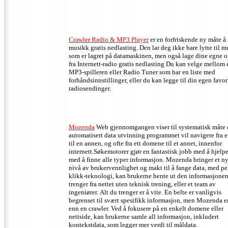
Crawler Radio & MP3 Player
er en forfriskende ny måte å
musikk gratis nedlasting. Den lar deg ikke bare lytte til 
som er lagret på datamaskinen, men også lage dine egne 
fra Internett-radio gratis nedlasting Du kan velge mellom
MP3-spilleren eller Radio Tuner som har en liste med
forhåndsinnstillinger, eller du kan legge til din egen favor
radiosendinger.
Mozenda
Web gjennomgangen viser til systematisk måte 
automatisert data utvinning programmet vil navigere fra e
til en annen, og ofte fra ett domene til et annet, innenfor
internett.Søkemotorer gjør en fantastisk jobb med å hjelpe
med å finne alle typer informasjon. Mozenda bringer et ny
nivå av brukervennlighet og makt til å fange data, med p
klikk-teknologi, kan brukerne hente ut den informasjone
trenger fra nettet uten teknisk trening, eller et team av
ingeniører. Alt du trenger er å vite. En belte er vanligvis
begrenset til svært spesifikk informasjon, men Mozenda e
enn en crawler. Ved å fokusere på en enkelt domene eller
nettside, kan brukerne samle all informasjon, inkludert
kontekstdata, som legger mer verdi til måldata.